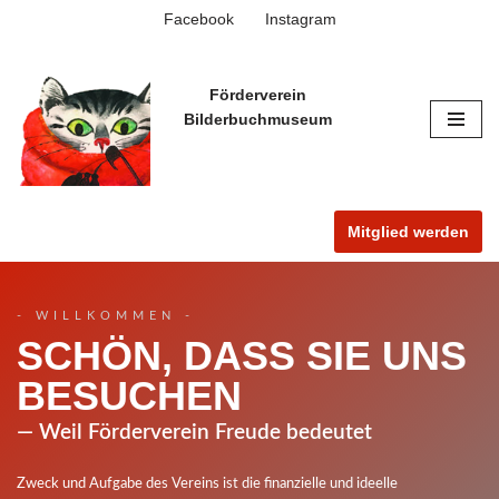
Facebook
Instagram
Zum
Inhalt
Förderverein
springen
Bilderbuchmuseum
Mitglied werden
- WILLKOMMEN -
SCHÖN, DASS SIE UNS
BESUCHEN
— Weil Förderverein Freude bedeutet
Zweck und Aufgabe des Vereins ist die finanzielle und ideelle