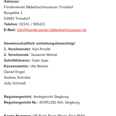
Adresse:
Förderverein Bilderbuchmuseum Troisdorf
Burgallee 1
53840 Troisdorf
Telefon:
02241 / 900421
E-Mail:
info@foerderverein-bilderbuchmuseum.de
Gemeinschaftlich vertretungsberechtigt:
1. Vorsitzender:
Karl Arnold
2. Vorsitzende
: Susanne Meinel
Schriftführerin:
Gabi Jaax
Kassenwartin:
Ute Becker
Daniel Engel
Andrea Schrahe
Julia Schmidt
Registergericht:
Amtsgericht Siegburg
Registergericht Nr.:
40VR1282 AGr Siegburg
Konto Nummer:
VR Bank Bonn Rhein-Sieg IBAN