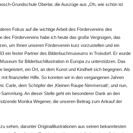
osch-Grundschule Oberlar, die Auszüge aus „Oh, wie schön ist
eren Fokus auf die wichtige Arbeit des Fördervereins des
de des Fördervereins habe ich heute das große Vergnügen, das
tzen, um Ihnen unseren Förderverein kurz vorzustellen und ein
983 ein fester Partner des Bilderbuchmuseums in Troisdorf. Er wurde
Museum für Bilderbuchillustration in Europa zu unterstützen. Das
 begeistert, ein Ort, an dem Kunst und Kindheit sich begegnen. Als
it finanzieller Hilfe. So konnten wir in den vergangenen Jahren
ric Carle, dem Schöpfer der ‚Kleinen Raupe Nimmersatt‘, und nun,
-Sammlung. An dieser Stelle geht ein besonderer Dank an den
rsitzende Monika Wegener, die unseren Beitrag zum Ankauf der
u sehen, darunter Originalillustrationen aus seinen bekanntesten