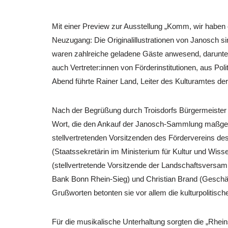
Mit einer Preview zur Ausstellung „Komm, wir haben
Neuzugang: Die Originalillustrationen von Janosch s
waren zahlreiche geladene Gäste anwesend, darunte
auch Vertreter:innen von Förderinstitutionen, aus Pol
Abend führte Rainer Land, Leiter des Kulturamtes der 
Nach der Begrüßung durch Troisdorfs Bürgermeister A
Wort, die den Ankauf der Janosch-Sammlung maßgebl
stellvertretenden Vorsitzenden des Fördervereins d
(Staatssekretärin im Ministerium für Kultur und Wis
(stellvertretende Vorsitzende der Landschaftsversa
Bank Bonn Rhein-Sieg) und Christian Brand (Geschäft
Grußworten betonten sie vor allem die kulturpolitis
Für die musikalische Unterhaltung sorgten die „Rhei