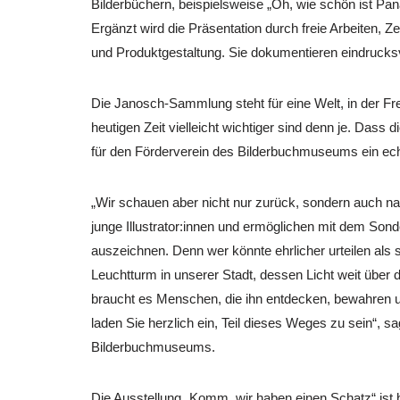
Bilderbüchern, beispielsweise „Oh, wie schön ist Pan
Ergänzt wird die Präsentation durch freie Arbeiten,
und Produktgestaltung. Sie dokumentieren eindrucksvol
Die Janosch-Sammlung steht für eine Welt, in der Fre
heutigen Zeit vielleicht wichtiger sind denn je. Dass
für den Förderverein des Bilderbuchmuseums ein ec
„Wir schauen aber nicht nur zurück, sondern auch nac
junge Illustrator:innen und ermöglichen mit dem Sonde
auszeichnen. Denn wer könnte ehrlicher urteilen als 
Leuchtturm in unserer Stadt, dessen Licht weit über 
braucht es Menschen, die ihn entdecken, bewahren u
laden Sie herzlich ein, Teil dieses Weges zu sein“, s
Bilderbuchmuseums.
Die Ausstellung „Komm, wir haben einen Schatz“ i