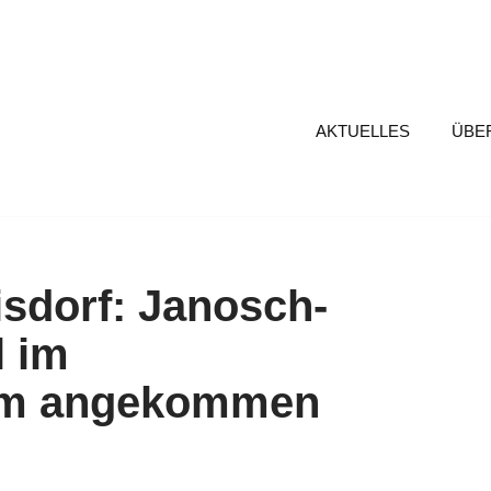
AKTUELLES
ÜBE
isdorf: Janosch-
l im
um angekommen