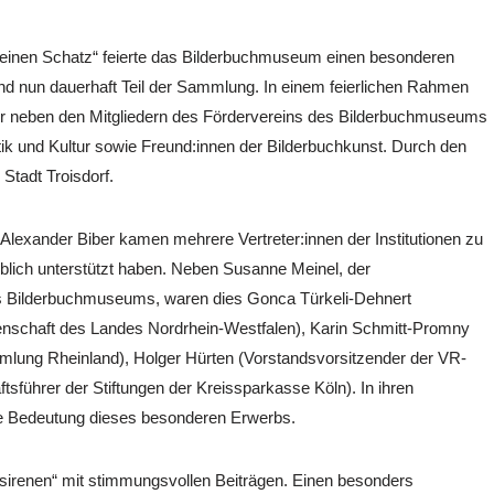
 einen Schatz“ feierte das Bilderbuchmuseum einen besonderen
ind nun dauerhaft Teil der Sammlung. In einem feierlichen Rahmen
r neben den Mitgliedern des Fördervereins des Bilderbuchmuseums
itik und Kultur sowie Freund:innen der Bilderbuchkunst. Durch den
Stadt Troisdorf.
lexander Biber kamen mehrere Vertreter:innen der Institutionen zu
ich unterstützt haben. Neben Susanne Meinel, der
es Bilderbuchmuseums, waren dies Gonca Türkeli-Dehnert
senschaft des Landes Nordrhein-Westfalen), Karin Schmitt-Promny
mmlung Rheinland), Holger Hürten (Vorstandsvorsitzender der VR-
sführer der Stiftungen der Kreissparkasse Köln). In ihren
che Bedeutung dieses besonderen Erwerbs.
nsirenen“ mit stimmungsvollen Beiträgen. Einen besonders