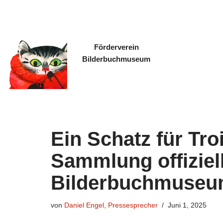
Zum
Inhalt
Förderverein
springen
Bilderbuchmuseum
Ein Schatz für Tro
Sammlung offiziel
Bilderbuchmuse
von
Daniel Engel, Pressesprecher
Juni 1, 2025