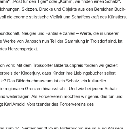
ama“, „Post für den Tiger“ oder „Komm, wir finden einen Schatz“.
 Zeichnungen, Skizzen, Drucke und Objekte aus den Bereichen Buch-
l die enorme stilistische Vielfalt und Schaffenskraft des Künstlers.
undschaft, Neugier und Fantasie zählen – Werte, die in unserer
 die Werke von Janosch nun Teil der Sammlung in Troisdorf sind, ist
htes Herzensprojekt.
h vorn: Mit dem Troisdorfer Bilderbuchpreis fördern wir gezielt
rpreis der Kinderjury, dass Kinder ihre Lieblingsbücher selbst
sie? Das Bilderbuchmuseum ist ein Schatz, ein kultureller
die regionalen Grenzen hinausstrahlt. Und wie bei jedem Schatz
nd weitertragen. Als Förderverein möchten wir genau das tun und
agt Karl Arnold, Vorsitzender des Fördervereins des
st bis zum 14. September 2025 im Bilderbuchmuseum Burg Wissem